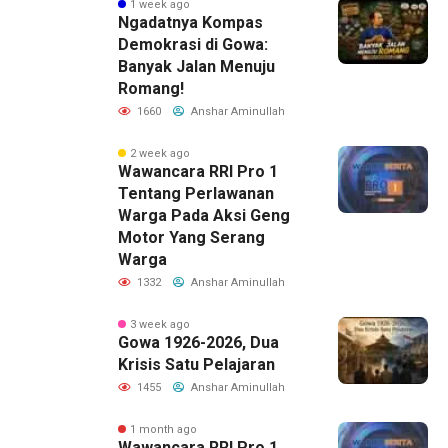
1 week ago
Ngadatnya Kompas
Demokrasi di Gowa:
Banyak Jalan Menuju
Romang!
1660
Anshar Aminullah
2 week ago
Wawancara RRI Pro 1
Tentang Perlawanan
Warga Pada Aksi Geng
Motor Yang Serang
Warga
1332
Anshar Aminullah
3 week ago
Gowa 1926-2026, Dua
Krisis Satu Pelajaran
1455
Anshar Aminullah
1 month ago
Wawancara RRI Pro 1