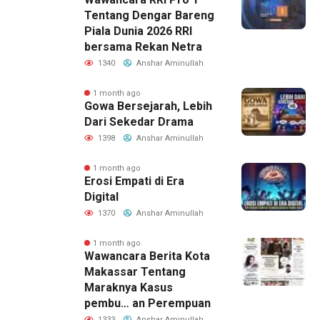
Tentang Dengar Bareng
Piala Dunia 2026 RRI
bersama Rekan Netra
1340
Anshar Aminullah
1 month ago
Gowa Bersejarah, Lebih
Dari Sekedar Drama
1398
Anshar Aminullah
1 month ago
Erosi Empati di Era
Digital
1370
Anshar Aminullah
1 month ago
Wawancara Berita Kota
Makassar Tentang
Maraknya Kasus
pembu… an Perempuan
1333
Anshar Aminullah