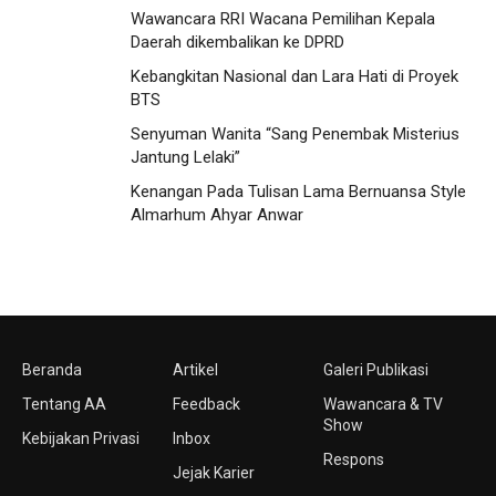
Wawancara RRI Wacana Pemilihan Kepala
Daerah dikembalikan ke DPRD
Kebangkitan Nasional dan Lara Hati di Proyek
BTS
Senyuman Wanita “Sang Penembak Misterius
Jantung Lelaki”
Kenangan Pada Tulisan Lama Bernuansa Style
Almarhum Ahyar Anwar
Beranda
Artikel
Galeri Publikasi
Tentang AA
Feedback
Wawancara & TV
Show
Kebijakan Privasi
Inbox
Respons
Jejak Karier