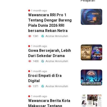
1 month ago
Wawancara RRI Pro 1
Tentang Dengar Bareng
Piala Dunia 2026 RRI
bersama Rekan Netra
1341
Anshar Aminullah
1 month ago
Gowa Bersejarah, Lebih
Dari Sekedar Drama
1400
Anshar Aminullah
1 month ago
Erosi Empati di Era
Digital
1371
Anshar Aminullah
1 month ago
Wawancara Berita Kota
Makassar Tentang