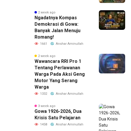
2 week ago
Ngadatnya Kompas
Demokrasi di Gowa:
Banyak Jalan Menuju
Romang!
1661
Anshar Aminullah
2 week ago
Wawancara RRI Pro 1
Tentang Perlawanan
Warga Pada Aksi Geng
Motor Yang Serang
Warga
1332
Anshar Aminullah
3 week ago
Gowa 1926-2026, Dua
Krisis Satu Pelajaran
1458
Anshar Aminullah