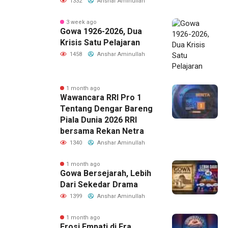
1332
Anshar Aminullah
3 week ago
Gowa 1926-2026, Dua
Krisis Satu Pelajaran
1458
Anshar Aminullah
1 month ago
Wawancara RRI Pro 1
Tentang Dengar Bareng
Piala Dunia 2026 RRI
bersama Rekan Netra
1340
Anshar Aminullah
1 month ago
Gowa Bersejarah, Lebih
Dari Sekedar Drama
1399
Anshar Aminullah
1 month ago
Erosi Empati di Era