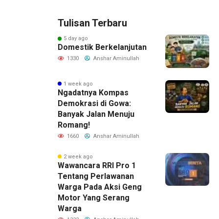
Tulisan Terbaru
5 day ago
Domestik Berkelanjutan
1330
Anshar Aminullah
1 week ago
Ngadatnya Kompas
Demokrasi di Gowa:
Banyak Jalan Menuju
Romang!
1660
Anshar Aminullah
2 week ago
Wawancara RRI Pro 1
Tentang Perlawanan
Warga Pada Aksi Geng
Motor Yang Serang
Warga