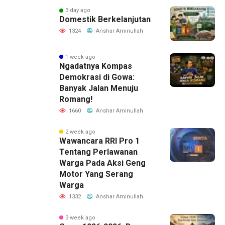
3 day ago
Domestik Berkelanjutan
1324
Anshar Aminullah
1 week ago
Ngadatnya Kompas
Demokrasi di Gowa:
Banyak Jalan Menuju
Romang!
1660
Anshar Aminullah
2 week ago
Wawancara RRI Pro 1
Tentang Perlawanan
Warga Pada Aksi Geng
Motor Yang Serang
Warga
1332
Anshar Aminullah
3 week ago