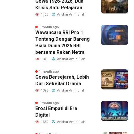
Gowa 1926-2026, Dua
Krisis Satu Pelajaran
1455
Anshar Aminullah
1 month ago
Wawancara RRI Pro 1
Tentang Dengar Bareng
Piala Dunia 2026 RRI
bersama Rekan Netra
1340
Anshar Aminullah
1 month ago
Gowa Bersejarah, Lebih
Dari Sekedar Drama
1398
Anshar Aminullah
1 month ago
Erosi Empati di Era
Digital
1369
Anshar Aminullah