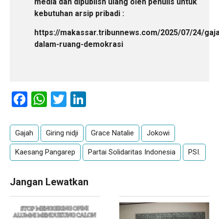
media dan dipublish ulang oleh penulis untuk
kebutuhan arsip pribadi :
https://makassar.tribunnews.com/2025/07/24/gaj
dalam-ruang-demokrasi
Facebook
WhatsApp
Twitter
LinkedIn
Gajah
Giring nidji
Grace Natalie
Jokowi
Kaesang Pangarep
Partai Solidaritas Indonesia
PSI.
Jangan Lewatkan